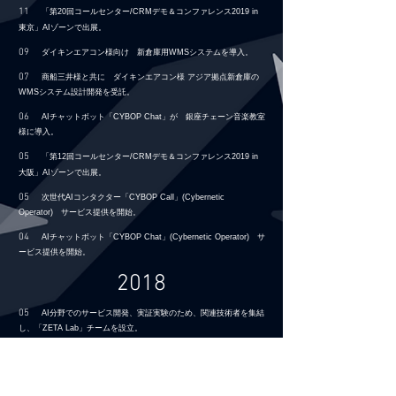
11
「第20回コールセンター/CRMデモ＆コンファレンス2019 in
東京」AIゾーンで出展
。
09
ダイキンエアコン
様向け
新倉庫用WMSシステムを導入。
07
商船三井様と共に ダイキンエアコン様 アジア拠点新倉庫の
WMSシステム設計開発を受託。
06
AIチャットボット「CYBOP Chat」が
銀座チェーン音楽教室
様に
導入。
05
「第12回コールセンター/CRMデモ＆コンファレンス2019 in
大阪」AIゾーンで出展
。
05
次世代AIコンタクター「CYBOP Call」(Cybernetic
Operator) サービス提供を開始。
04
AIチャットボット「CYBOP Chat」(Cybernetic Operator) サ
ービス提供を開始。
2018
05
AI分野でのサービス開発、実証実験のため、関連技術者を集結
し、
「ZETA Lab」チームを設立。