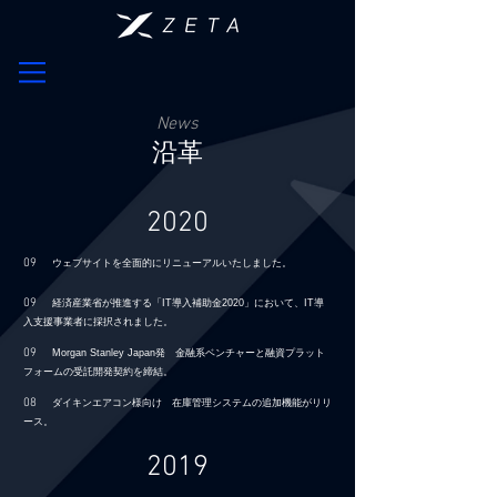
News
​沿革
2020
09
ウェブサイトを全面的にリニューアルいたしました。
09
経済産業省が推進する「IT導入補助金2020」において、IT導
入支援事業者に採択されました。
09
Morgan Stanley Japan発 金融系ベンチャーと融資プラット
フォームの受託開発契約を締結。
08
ダイキンエアコン
様向け 在庫管理システムの追加機能がリリ
ース。
2019